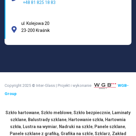
+48 81 825 18 83
ul. Kolejowa 20
23-200 Kraśnik
Copyright 2025
©
Inter-Glass
|
Projekt i wykonanie
WGB-
Group
Szkło hartowane
,
Szkło meblowe
,
Szkło bezpiecznie
,
Laminaty
szklane
,
Balustrady szklane
,
Hartowanie szkła
,
Hartownia
szkła
,
Lustra na wymiar
,
Nadruki na szkle
,
Panele szklane
,
Panele szklane z grafiką
,
Grafika na szkle
,
Szklarz
,
Zakład