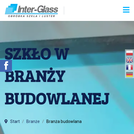
SZKŁO W

BRANŻY
BUDOWLANEJ
Start
Branże
Branża budowlana